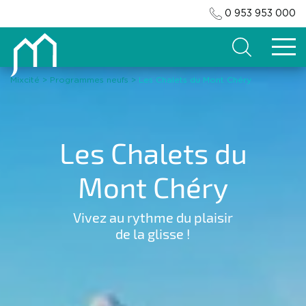
0 953 953 000
Search
Mixcité
>
Programmes neufs
>
Les Chalets du Mont Chéry
Les Chalets du
Mont Chéry
Vivez au rythme du plaisir
de la glisse !