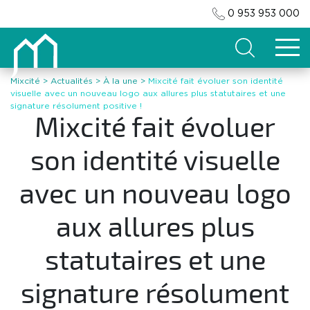
0 953 953 000
Search
Mixcité
>
Actualités
>
À la une
>
Mixcité fait évoluer son identité
visuelle avec un nouveau logo aux allures plus statutaires et une
signature résolument positive !
Mixcité fait évoluer
son identité visuelle
avec un nouveau logo
aux allures plus
statutaires et une
signature résolument